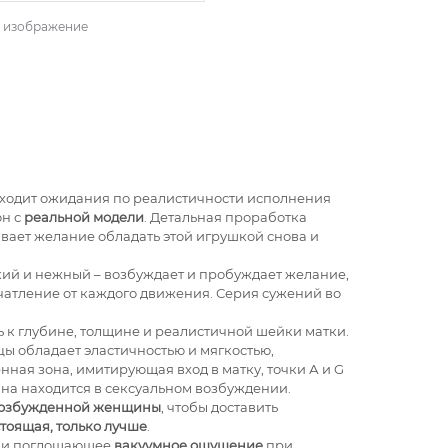
ь изображение
сходит ожидания по реалистичности исполнения
он с
реальной модели
. Детальная проработка
вает желание обладать этой игрушкой снова и
ий и нежный – возбуждает и пробуждает желание,
ечатление от каждого движения. Серия сужений во
 к глубине, толщине и реалистичной шейки матки.
ы обладает эластичностью и мягкостью,
ная зона, имитирующая вход в матку, точки А и G
на находится в сексуальном возбуждении.
возбужденной женщины
, чтобы доставить
стоящая, только лучше
.
ь и поглощающее
вакуумное ощущение
при