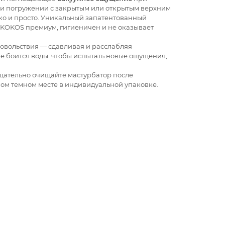
ри погружении с закрытым или открытым верхним
гко и просто. Уникальный запатентованный
 KOKOS премиум, гигиеничен и не оказывает
довольствия — сдавливая и расслабляя
не боится воды: чтобы испытать новые ощущения,
Тщательно очищайте мастурбатор после
ом темном месте в индивидуальной упаковке.