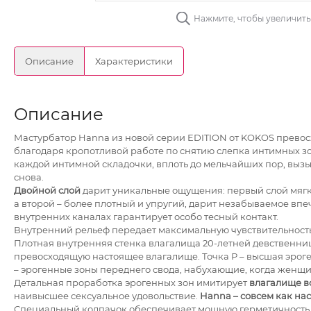
Нажмите, чтобы увеличит
Описание
Характеристики
Описание
Мастурбатор Hanna из новой серии EDITION от KOKOS прево
благодаря кропотливой работе по снятию слепка интимных з
каждой интимной складочки, вплоть до мельчайших пор, вызы
снова.
Двойной слой
дарит уникальные ощущения: первый слой мягк
а второй – более плотный и упругий, дарит незабываемое вп
внутренних каналах гарантирует особо тесный контакт.
Внутренний рельеф передает максимальную чувствительность
Плотная внутренняя стенка влагалища 20-летней девственниц
превосходящую настоящее влагалище. Точка Р – высшая эроген
– эрогенные зоны переднего свода, набухающие, когда женщи
Детальная проработка эрогенных зон имитирует
влагалище 
наивысшее сексуальное удовольствие.
Hanna – совсем как на
Специальный колпачок обеспечивает мощную герметичност