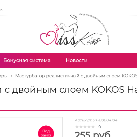
ть
Бонусная система
Новости
оры
Мастурбатор реалистичный с двойным слоем KOKOS 
й с двойным слоем KOKOS 
Артикул:
УТ-00004104
0
255 руб.