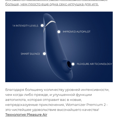
больше, чем просто еще одна
секс
-игрушка для игр.
Благодаря большему количеству уровней интенсивности,
чем когда-либо прежде, и улучшенной функции
автопилота, которая отправит вас в новые,
непредсказуемые приключения, Womanizer Premium 2 -
это чистейшее удовольствие высочайшего качества!
Технология Pleasure Air