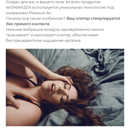
Создан для вас и вашего тела: во всех продуктах
WOMANIZER используется уникальная технология под
названием Pleasure Air.
Почему она такая особенная?
Ваш
клитор
стимулируется
без прямого контакта
.
Нежные вибрации воздуха одновременно нежно
"всасывают" и массируют клитор, обеспечивая
беспрецедентное ощущение оргазма.