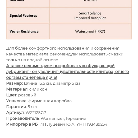
Для более комфортного использования и сохранения
качества материала рекомендуем использовать смазки
только на водной основе.
А также рекомендуем попробовать возбуждающий
лубрикант - он увеличит чувствительность клитора, отчего
оргазм станет еще ярче!
Размер:
Длина 15,5 см, диаметр 5 см
Материал
: силикон
Цвет
: розовый
Упаковка:
фирменная коробка
Гарантия:
5 лет
Артикул:
WZ212SG7
Производитель
: Womanizer, Германия
Импортёр в РБ
ИП Луцевич Ю.А. УНП 193439254