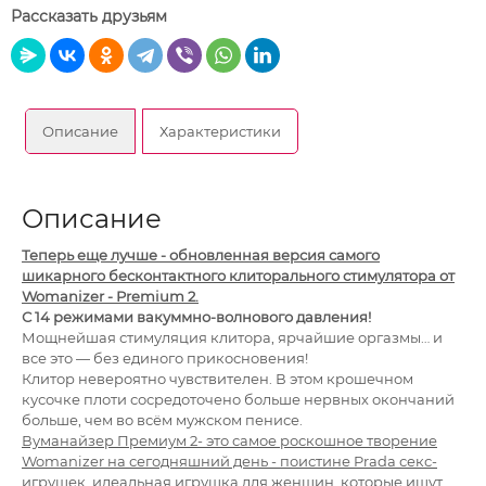
Рассказать друзьям
Описание
Характеристики
Описание
Теперь еще лучше - обновленная версия самого
шикарного бесконтактного клиторального стимулятора от
Womanizer - Premium 2.
С 14 режимами вакуммно-волнового давления!
Мощ­нейшая стиму­ляция кли­тора, ярчайшие оргазмы… и
все это — без еди­ного при­кос­но­ве­ния!
Клитор невероятно чувствителен. В этом крошечном
кусочке плоти сосредоточено больше нервных окончаний
больше, чем во всём мужском пенисе.
Вуманайзер Премиум 2- это самое роскошное творение
Womanizer на сегодняшний день - поистине Prada
секс
-
игрушек, идеальная игрушка для женщин, которые ищут