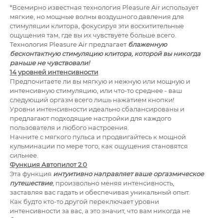
*Всемирно известная технология Pleasure Air использует
мягкие, но мощные волны воздушного давления для
стимуляции клитора, фокусируя эти восхитительные
ощущения там, где вы их чувствуете больше всего.
Технология Pleasure Air предлагает
блаженную
бесконтактную стимуляцию клитора, которой вы никогда
раньше не чувствовали!
14 уровней интенсивности
Предпочитаете ли вы мягкую и нежную или мощную и
интенсивную стимуляцию, или что-то среднее - ваш
следующий оргазм всего лишь нажатием кнопки!
Уровни интенсивности идеально сбалансированы и
предлагают подходящие настройки для каждого
пользователя и любого настроения.
Начните с мягкого пульса и продвигайтесь к мощной
кульминации по мере того, как ощущения становятся
сильнее.
Функция Автопилот 2.0
Эта функция
интуитивно направляет ваше оргазмическое
путешествие
, произвольно меняя интенсивность,
заставляя вас гадать и обеспечивая уникальный опыт.
Как будто кто-то другой переключает уровни
интенсивности за вас, а это значит, что вам никогда не