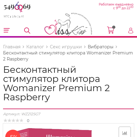
Работаем ежедневно
00
00
с 9
до 22
МТС
Life :)
A1
0
Главная
Каталог
Секс игрушки
Вибраторы
Бесконтактный стимулятор клитора Womanizer Premium
2 Raspberry
Бесконтактный
стимулятор клитора
Womanizer Premium 2
Raspberry
Артикул:
WZ212SG7
0