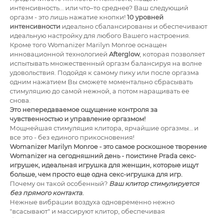
интенсивность... или что–то среднее? Ваш следующий
оргазм - это лишь нажатие кнопки!
10 уровней
интенсивности
идеально сбалансированы и обеспечивают
идеальную настройку для любого Вашего настроения.
Кроме того Womanizer Marilyn Monroe оснащен
инновационной технологией
Afterglow
, которая позволяет
испытывать множественный оргазм балансируя на волне
удовольствия. Подойдя к самому пику или после оргазма
одним нажатием Вы сможете моментально сбрасывать
стимуляцию до самой нежной, а потом наращивать ее
снова.
Это непередаваемое ощущение контроля за
чувственностью и управление оргазмом!
Мощ­нейшая стиму­ляция кли­тора, ярчайшие оргазмы… и
все это - без еди­ного при­кос­но­ве­ния!
Womanizer Marilyn Monroe - это самое роскошное творение
Womanizer на сегодняшний день - поистине Prada секс-
игрушек, идеальная игрушка для женщин, которые ищут
больше, чем просто еще одна секс-игрушка для игр.
Почему он такой особенный?
Ваш клитор стимулируется
без прямого контакта
.
Нежные вибрации воздуха одновременно нежно
"всасывают" и массируют клитор, обеспечивая