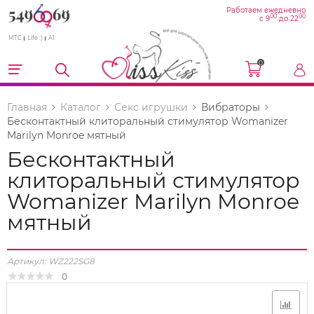
Работаем ежедневно
00
00
с 9
до 22
МТС
Life :)
A1
0
Главная
Каталог
Секс игрушки
Вибраторы
Бесконтактный клиторальный стимулятор Womanizer
Marilyn Monroe мятный
Бесконтактный
клиторальный стимулятор
Womanizer Marilyn Monroe
мятный
Артикул:
WZ222SG8
0