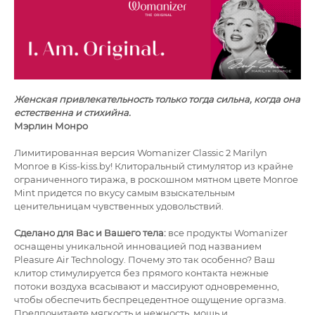
Женская привлекательность только тогда сильна, когда она
естественна и стихийна.
Мэрлин Монро
Лимитированная версия Womanizer Classic 2 Marilyn
Monroe в Kiss-kiss.by! Клиторальный стимулятор из крайне
ограниченного тиража, в роскошном мятном цвете Monroe
Mint придется по вкусу самым взыскательным
ценительницам чувственных удовольствий.
Сделано для Вас и Вашего тела:
все продукты Womanizer
оснащены уникальной инновацией под названием
Pleasure Air Technology. Почему это так особенно? Ваш
клитор стимулируется без прямого контакта нежные
потоки воздуха всасывают и массируют одновременно,
чтобы обеспечить беспрецедентное ощущение оргазма.
Предпочитаете мягкость и нежность, мощь и