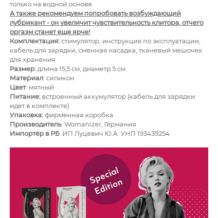
только на водной основе.
А также рекомендуем попробовать возбуждающий
лубрикант - он увеличит чувствительность клитора, отчего
оргазм станет еще ярче!
Комплектация:
стимулятор, инструкция по эксплуатации,
кабель для зарядки, сменная насадка, тканевый мешочек
для хранения
Размер:
длина 15,5 см, диаметр 5 см
Материал
: силикон
Цвет
: мятный
Питание:
встроенный аккумулятор (кабель для зарядки
идет в комплекте)
Упаковка:
фирменная коробка
Производитель
: Womanizer, Германия
Импортёр в РБ
ИП Луцевич Ю.А. УНП 193439254