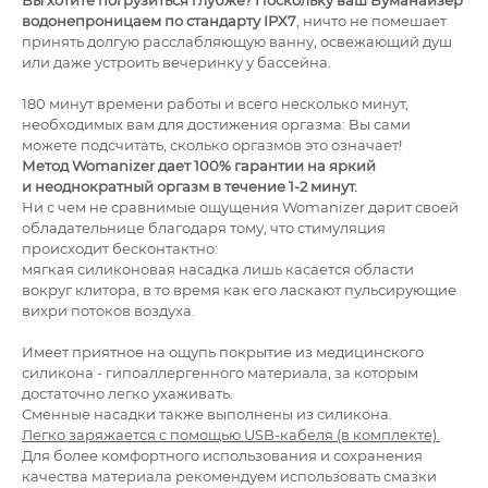
Вы хотите погрузиться глубже? Поскольку ваш Вуманайзер
водонепроницаем по стандарту IPX7
, ничто не помешает
принять долгую расслабляющую ванну, освежающий душ
или даже устроить вечеринку у бассейна.
180 минут времени работы и всего несколько минут,
необходимых вам для достижения оргазма: Вы сами
можете подсчитать, сколько оргазмов это означает!
Метод Womanizer дает 100% гарантии на яркий
и неоднократный оргазм в течение 1-2 минут.
Ни с чем не сравнимые ощущения Womanizer дарит своей
обладательнице благодаря тому, что стимуляция
происходит бесконтактно:
мягкая силиконовая насадка лишь касается области
вокруг клитора, в то время как его ласкают пульсирующие
вихри потоков воздуха.
Имеет приятное на ощупь покрытие из медицинского
силикона - гипоаллергенного материала, за которым
достаточно легко ухаживать.
Сменные насадки также выполнены из силикона.
Легко заряжается с помощью USB-кабеля (в комплекте).
Для более комфортного использования и сохранения
качества материала рекомендуем использовать смазки