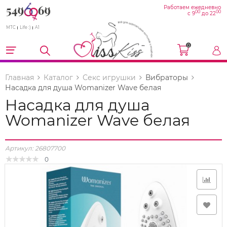
Работаем ежедневно
00
00
с 9
до 22
МТС
Life :)
A1
0
Главная
Каталог
Секс игрушки
Вибраторы
Насадка для душа Womanizer Wave белая
Насадка для душа
Womanizer Wave белая
Артикул:
26807700
0