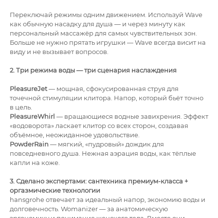
Переключай режимы одним движением. Используй Wave
как обычную насадку для душа — и через минуту как
персональный массажёр для самых чувствительных зон.
Больше не нужно прятать игрушки — Wave всегда висит на
виду и не вызывает вопросов.
2. Три режима воды — три сценария наслаждения
PleasureJet
— мощная, сфокусированная струя для
точечной стимуляции клитора. Напор, который бьёт точно
в цель.
PleasureWhirl
— вращающиеся водные завихрения. Эффект
«водоворота» ласкает клитор со всех сторон, создавая
объёмное, неожиданное удовольствие.
PowderRain
— мягкий, «пудровый» дождик для
повседневного душа. Нежная аэрация воды, как тёплые
капли на коже.
3. Сделано экспертами: сантехника премиум-класса +
оргазмические технологии
hansgrohe отвечает за идеальный напор, экономию воды и
долговечность. Womanizer — за анатомическую