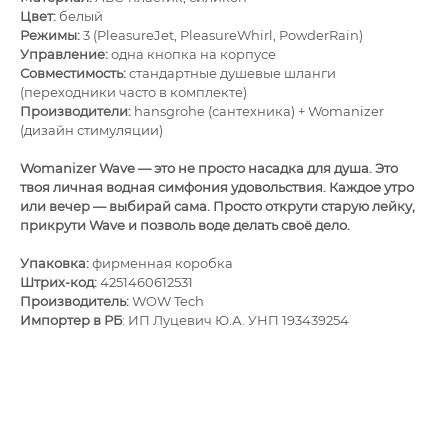
Цвет:
белый
Режимы:
3 (PleasureJet, PleasureWhirl, PowderRain)
Управление:
одна кнопка на корпусе
Совместимость:
стандартные душевые шланги
(переходники часто в комплекте)
Производители:
hansgrohe (сантехника) + Womanizer
(дизайн стимуляции)
Womanizer Wave — это не просто насадка для душа. Это
твоя личная водная симфония удовольствия. Каждое утро
или вечер — выбирай сама. Просто открути старую лейку,
прикрути Wave и позволь воде делать своё дело.
Упаковка:
фирменная коробка
Штрих-код:
4251460612531
Производитель
:
WOW Tech
Импортер в РБ
: ИП Луцевич Ю.А. УНП 193439254