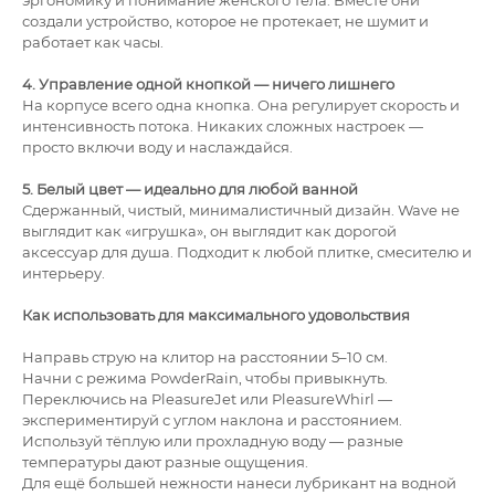
эргономику и понимание женского тела. Вместе они
создали устройство, которое не протекает, не шумит и
работает как часы.
4. Управление одной кнопкой — ничего лишнего
На корпусе всего одна кнопка. Она регулирует скорость и
интенсивность потока. Никаких сложных настроек —
просто включи воду и наслаждайся.
5. Белый цвет — идеально для любой ванной
Сдержанный, чистый, минималистичный дизайн. Wave не
выглядит как «игрушка», он выглядит как дорогой
аксессуар для душа. Подходит к любой плитке, смесителю и
интерьеру.
Как использовать для максимального удовольствия
Направь струю на клитор на расстоянии 5–10 см.
Начни с режима PowderRain, чтобы привыкнуть.
Переключись на PleasureJet или PleasureWhirl —
экспериментируй с углом наклона и расстоянием.
Используй тёплую или прохладную воду — разные
температуры дают разные ощущения.
Для ещё большей нежности нанеси лубрикант на водной