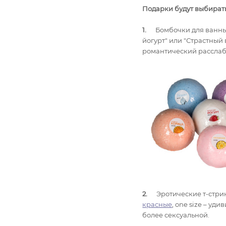
Подарки будут выбират
1.
Бомбочки для ванн
йогурт" или "Страстный в
романтический расслаб
2.
Эротические т-стри
красные
, one size – уд
более сексуальной.