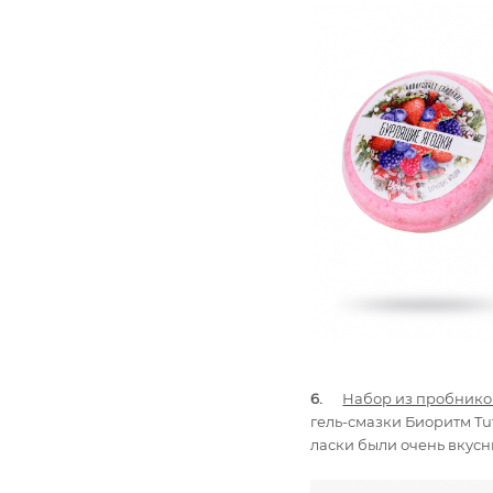
6.
Набор из пробнико
гель-смазки Биоритм Tut
ласки были очень вкус