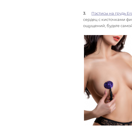
3.
Пэстисы на грудь Ero
сердец с кисточками фи
ощущений, будьте само