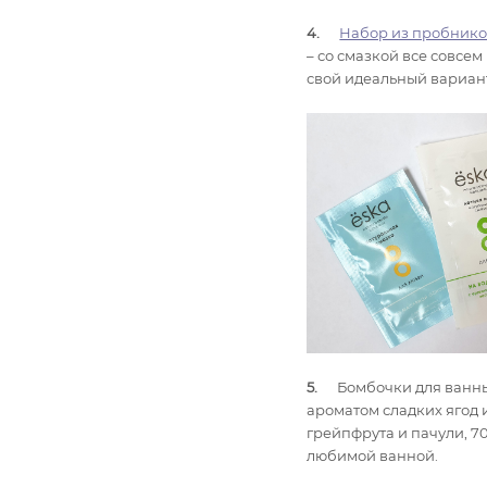
4.
Набор из пробник
– со смазкой все совсем
свой идеальный вариант
5.
Бомбочки для ванны 
ароматом сладких ягод 
грейпфрута и пачули, 70
любимой ванной.