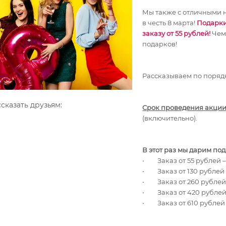
Мы также с отличными но
в честь 8 марта!
Подарки
заказу от 55 рублей!
Чем 
подарков!
Рассказываем по поряд
сказать друзьям:
Срок проведения акци
(включительно).
В этот раз мы дарим п
·
Заказ от 55 рублей –
·
Заказ от 130 рублей
·
Заказ от 260 рублей
·
Заказ от 420 рублей
·
Заказ от 610 рублей