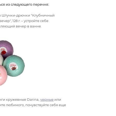
ься из следующего перечня:
ы Штучки-дрючки "Клубничный
ечер", 128 г. – устройте себе
ляющий вечер в ванне.
нги кружевные Darina,
черные
или
ивите любимого, почувствуйте себя еще