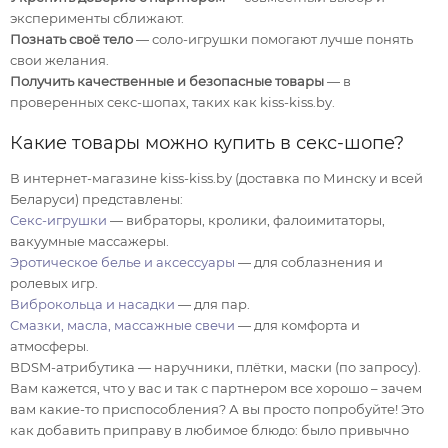
эксперименты сближают.
Познать своё тело
— соло-игрушки помогают лучше понять
свои желания.
Получить качественные и безопасные товары
— в
проверенных секс-шопах, таких как kiss-kiss.by.
Какие товары можно купить в секс-шопе?
В интернет-магазине kiss-kiss.by (доставка по Минску и всей
Беларуси) представлены:
Секс-игрушки
— вибраторы, кролики, фалоимитаторы,
вакуумные массажеры.
Эротическое белье и аксессуары
— для соблазнения и
ролевых игр.
Виброкольца и насадки
— для пар.
Смазки, масла, массажные свечи
— для комфорта и
атмосферы.
BDSM-атрибутика — наручники, плётки, маски (по запросу).
Вам кажется, что у вас и так с партнером все хорошо – зачем
вам какие-то приспособления? А вы просто попробуйте! Это
как добавить приправу в любимое блюдо: было привычно