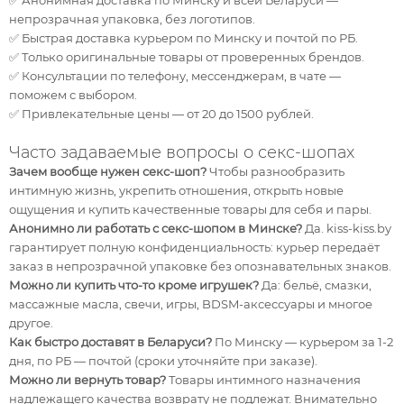
✅ Анонимная доставка по Минску и всей Беларуси —
непрозрачная упаковка, без логотипов.
✅ Быстрая доставка курьером по Минску и почтой по РБ.
✅ Только оригинальные товары от проверенных брендов.
✅ Консультации по телефону, мессенджерам, в чате —
поможем с выбором.
✅ Привлекательные цены — от 20 до 1500 рублей.
Часто задаваемые вопросы о секс-шопах
Зачем вообще нужен секс-шоп?
Чтобы разнообразить
интимную жизнь, укрепить отношения, открыть новые
ощущения и купить качественные товары для себя и пары.
Анонимно ли работать с секс-шопом в Минске?
Да. kiss-kiss.by
гарантирует полную конфиденциальность: курьер передаёт
заказ в непрозрачной упаковке без опознавательных знаков.
Можно ли купить что-то кроме игрушек?
Да: бельё, смазки,
массажные масла, свечи, игры, BDSM-аксессуары и многое
другое.
Как быстро доставят в Беларуси?
По Минску — курьером за 1-2
дня, по РБ — почтой (сроки уточняйте при заказе).
Можно ли вернуть товар?
Товары интимного назначения
надлежащего качества возврату не подлежат. Внимательно